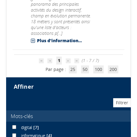
panorama des principales
activités du design interactif,
champ en évolution permanente.
18 métiers y sont présentés ainsi
qu'une liste d'acteurs :
associations p[...]
Plus d'information...
1
(1 - 7 / 7)
Par page :
25
50
100
200
affiner
Mots-clés
digital
[7]
informatique
[4]