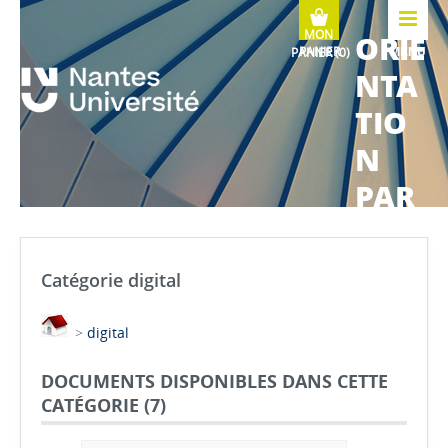
ORIE
MENU
NTA
TIO
N
PAR
COU
RS
Catégorie digital
MÉTI
>
digital
ERS
DOCUMENTS DISPONIBLES DANS CETTE
CATÉGORIE (
7
)