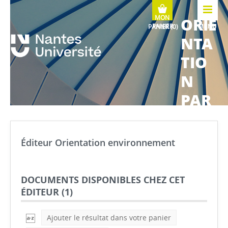
ORIE
MENU
NTA
TIO
N
PAR
COU
RS
Éditeur Orientation environnement
MÉTI
ERS
DOCUMENTS DISPONIBLES CHEZ CET
ÉDITEUR (
1
)
Ajouter le résultat dans votre panier