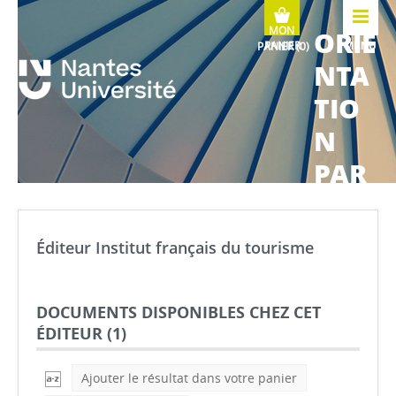
ORIE
MENU
NTA
TIO
N
PAR
COU
RS
Éditeur Institut français du tourisme
MÉTI
ERS
DOCUMENTS DISPONIBLES CHEZ CET
ÉDITEUR (
1
)
Ajouter le résultat dans votre panier