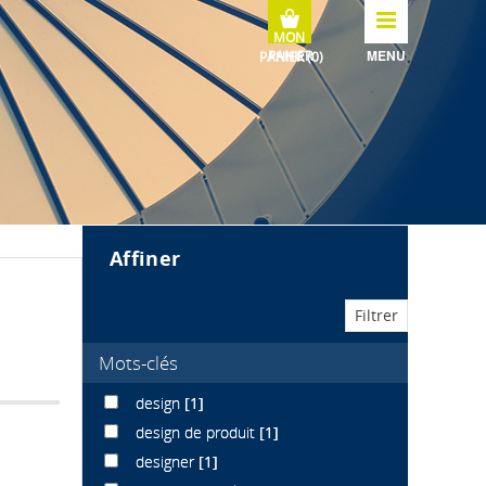
MENU
affiner
Mots-clés
design
[1]
design de produit
[1]
designer
[1]