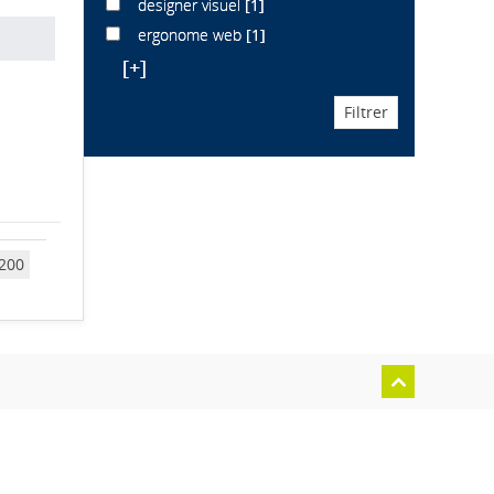
designer visuel
[1]
ergonome web
[1]
[+]
200