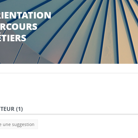
IENTATION
RCOURS
TIERS
TEUR (
1
)
e une suggestion