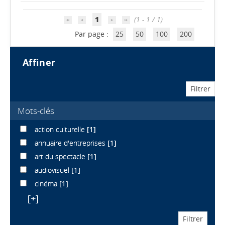
1
(1 - 1 / 1)
Par page :
25
50
100
200
affiner
Mots-clés
action culturelle
[1]
annuaire d'entreprises
[1]
art du spectacle
[1]
audiovisuel
[1]
cinéma
[1]
[+]