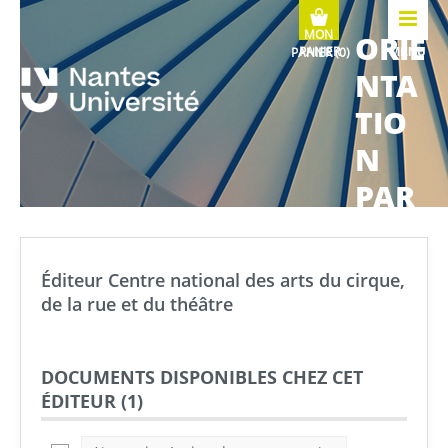
ORIE
MENU
NTA
TIO
N
PAR
COU
RS
Éditeur Centre national des arts du cirque,
MÉTI
de la rue et du théâtre
ERS
DOCUMENTS DISPONIBLES CHEZ CET
ÉDITEUR (
1
)