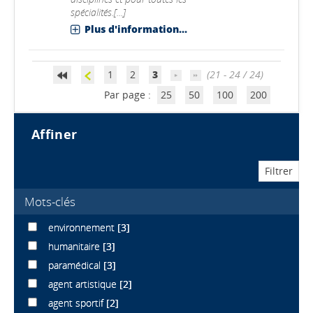
spécialités.[...]
Plus d'information...
1
2
3
(21 - 24 / 24)
Par page :
25
50
100
200
affiner
Mots-clés
environnement
[3]
humanitaire
[3]
paramédical
[3]
agent artistique
[2]
agent sportif
[2]