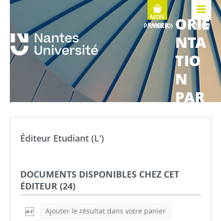
ORIE
MENU
NTA
TIO
N
PAR
COU
RS
Éditeur Etudiant (L')
MÉTI
ERS
DOCUMENTS DISPONIBLES CHEZ CET
ÉDITEUR (
24
)
Ajouter le résultat dans votre panier