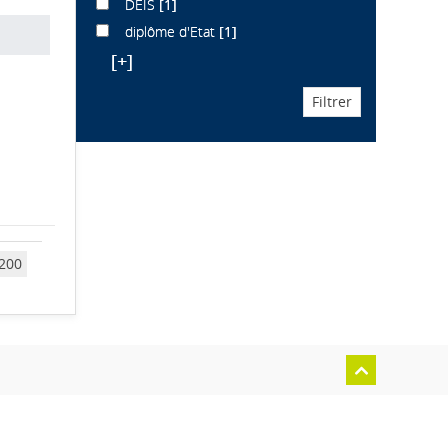
DEIS
[1]
diplôme d'Etat
[1]
[+]
200