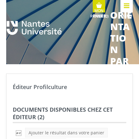
ORIE
MENU
NTA
TIO
N
PAR
COU
RS
Éditeur Profilculture
MÉTI
ERS
DOCUMENTS DISPONIBLES CHEZ CET
ÉDITEUR (
2
)
Ajouter le résultat dans votre panier