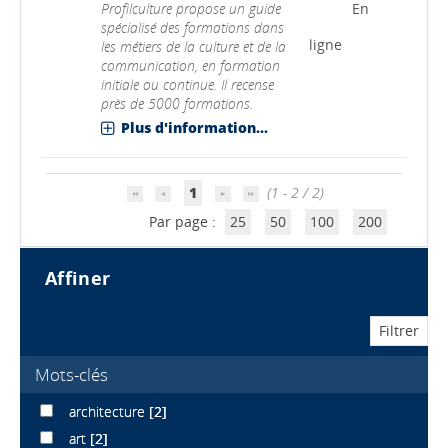
Profilculture propose un guide
En
spécialisé des formations dans
ligne
les métiers de la culture et de la
communication, en formation
initiale ou continue. Il recense
près de 5000 formations.
Plus d'information...
1
(1 - 2 / 2)
Par page :
25
50
100
200
affiner
Mots-clés
architecture
[2]
art
[2]