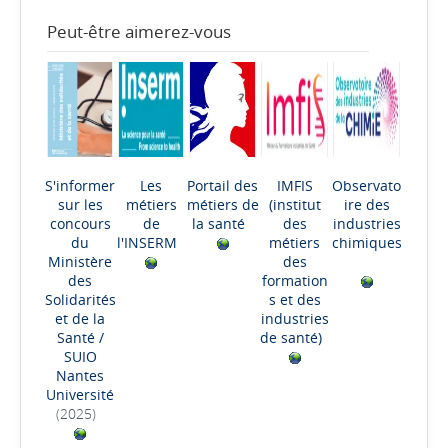
Peut-être aimerez-vous
S'informer
Les
Portail des
IMFIS
Observato
sur les
métiers
métiers de
(institut
ire des
concours
de
la santé
des
industries
du
l'INSERM
métiers
chimiques
Ministère
des
des
formation
Solidarités
s et des
et de la
industries
Santé
/
de santé)
SUIO
Nantes
Université
(2025)