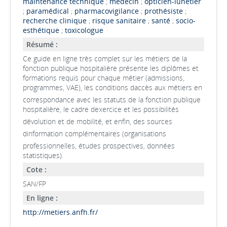
maintenance technique
;
médecin
;
opticien-lunetier
;
paramédical
;
pharmacovigilance
;
prothésiste
;
recherche clinique
;
risque sanitaire
;
santé
;
socio-
esthétique
;
toxicologue
Résumé :
Ce guide en ligne très complet sur les métiers de la
fonction publique hospitalière présente les diplômes et
formations requis pour chaque métier (admissions,
programmes, VAE), les conditions daccès aux métiers en
correspondance avec les statuts de la fonction publique
hospitalière, le cadre dexercice et les possibilités
dévolution et de mobilité, et enfin, des sources
dinformation complémentaires (organisations
professionnelles, études prospectives, données
statistiques).
Cote :
SAN/FP
En ligne :
http://metiers.anfh.fr/