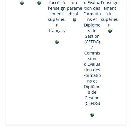
l'accès à
du
d'Evalua
l'enseign
l'enseign
paramé
tion des
ement
ement
dical
Formatio
du
supérieu
ns et
supérieu
r
Diplôme
r
français
s de
Gestion
(CEFDG)
/
Commis
sion
d'Evalua
tion des
Formatio
ns et
Diplôme
s de
Gestion
(CEFDG)