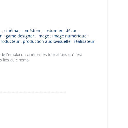
r
;
cinéma
;
comédien
;
costumier
;
décor
;
on
;
game designer
;
image
;
image numérique
;
producteur
;
production audiovisuelle
;
réalisateur
;
de l'emploi du cinéma, les formations qu'il est
s liés au cinéma.