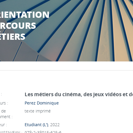
IENTATION
RCOURS
TIERS
 :
Les métiers du cinéma, des jeux vidéos et d
urs :
Perez Dominique
 de
texte imprimé
ment :
ur :
Etudiant (L')
, 2022
/ISSN/EAN :
978-2-38015-625-6