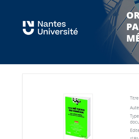
OR
PA
MÉ
Titre
Aute
Type
docu
Edite
ISBN