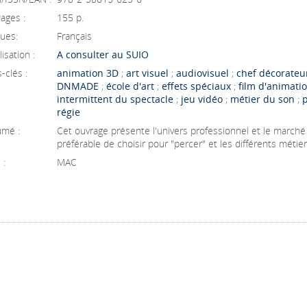
ages :
155 p.
ues:
Français
isation :
A consulter au SUIO
-clés :
animation 3D
;
art visuel
;
audiovisuel
;
chef décorateu
DNMADE
;
école d'art
;
effets spéciaux
;
film d'animati
intermittent du spectacle
;
jeu vidéo
;
métier du son
;
régie
mé :
Cet ouvrage présente l'univers professionnel et le marché 
préférable de choisir pour "percer" et les différents métier
 :
MAC