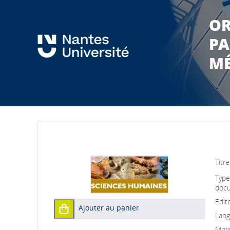
OR
PA
MÉ
Titre
Type
docu
Edite
Ajouter au panier
Lang
Mots