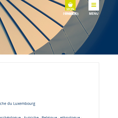
MENU
erche du Luxembourg
archéologue
;
Autriche
;
Belgique
;
ethnologue
;