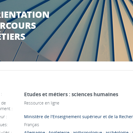
IENTATION
RCOURS
TIERS
 :
Etudes et métiers : sciences humaines
 de
Ressource en ligne
ment :
ur :
Ministère de l'Enseignement supérieur et de la Rech
ues:
Français
-clés :
Allemagne
;
Angleterre
;
anthropologue
;
archéologie
;