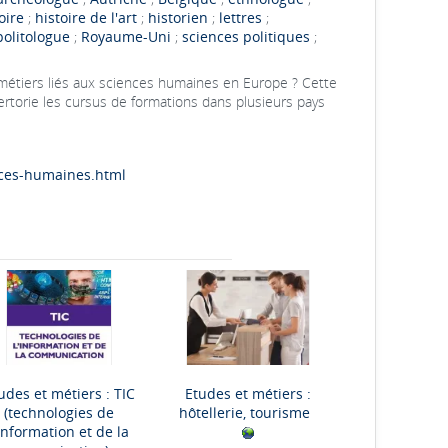
oire
;
histoire de l'art
;
historien
;
lettres
;
politologue
;
Royaume-Uni
;
sciences politiques
;
 métiers liés aux sciences humaines en Europe ? Cette
rtorie les cursus de formations dans plusieurs pays
nces-humaines.html
udes et métiers : TIC
Etudes et métiers :
(technologies de
hôtellerie, tourisme
'information et de la