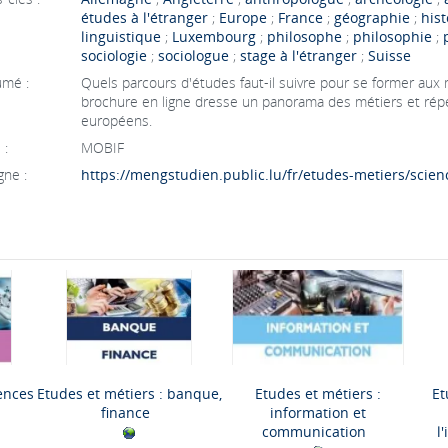
études à l'étranger
;
Europe
;
France
;
géographie
;
hist
linguistique
;
Luxembourg
;
philosophe
;
philosophie
;
sociologie
;
sociologue
;
stage à l'étranger
;
Suisse
mé :
Quels parcours d'études faut-il suivre pour se former aux
brochure en ligne dresse un panorama des métiers et répe
européens.
 :
MOBIF
gne :
https://mengstudien.public.lu/fr/etudes-metiers/scie
iences
Etudes et métiers : banque,
Etudes et métiers :
Et
finance
information et
communication
l