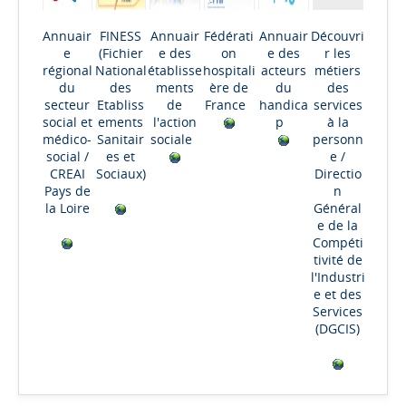
Annuair
FINESS
Annuair
Fédérati
Annuair
Découvri
e
(Fichier
e des
on
e des
r les
régional
National
établisse
hospitali
acteurs
métiers
du
des
ments
ère de
du
des
secteur
Etabliss
de
France
handica
services
social et
ements
l'action
p
à la
médico-
Sanitair
sociale
personn
social
/
es et
e
/
CREAI
Sociaux)
Directio
Pays de
n
la Loire
Général
e de la
Compéti
tivité de
l'Industri
e et des
Services
(DGCIS)