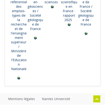
référentiel
en
sciences
scientifiqu
e de
des
géoscienc
e en
France
/
emplois-
es
/
France :
Société
types de
Société
rapport
géologiqu
la
géologiqu
2025
e de
recherche
e de
France
et de
France
l'enseigne
ment
supérieur
/
Ministère
de
l'Educatio
n
Nationale
Mentions légales
Nantes Université