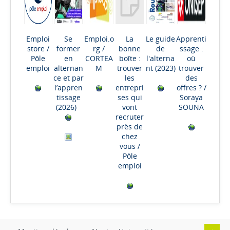
Emploi
Se
Emploi.o
La
Le guide
Apprenti
store
/
former
rg
/
bonne
de
ssage :
Pôle
en
CORTEA
boîte :
l'alterna
où
emploi
alternan
M
trouver
nt
(2023)
trouver
ce et par
les
des
l’appren
entrepri
offres ?
/
tissage
ses qui
Soraya
(2026)
vont
SOUNA
recruter
près de
chez
vous
/
Pôle
emploi