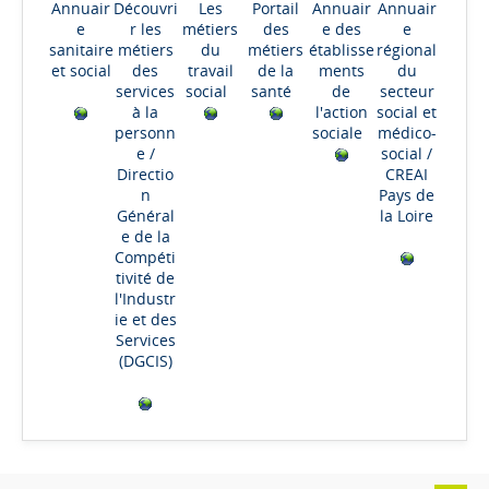
Annuair
Découvri
Les
Portail
Annuair
Annuair
e
r les
métiers
des
e des
e
sanitaire
métiers
du
métiers
établisse
régional
et social
des
travail
de la
ments
du
services
social
santé
de
secteur
à la
l'action
social et
personn
sociale
médico-
e
/
social
/
Directio
CREAI
n
Pays de
Général
la Loire
e de la
Compéti
tivité de
l'Industr
ie et des
Services
(DGCIS)