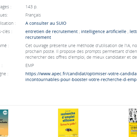
ages :
143 p.
ues:
Français
isation :
A consulter au SUIO
-clés :
entretien de recrutement
;
intelligence artificielle
;
let
recrutement
mé :
Cet ouvrage présente une méthode d'utilisation de l'IA, n
prochain poste. Il propose des prompts permettant d'iden
rechercher des offres d'emploi, de mieux candidater et de
 :
EMP
gne :
https://www.apec.fr/candidat/optimiser-votre-candida
incontournables-pour-booster-votre-recherche-d-empl