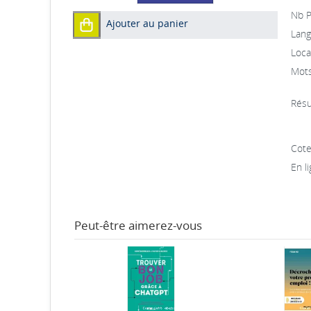
Nb P
Ajouter au panier
Lang
Local
Mots
Résu
Cote
En li
Peut-être aimerez-vous