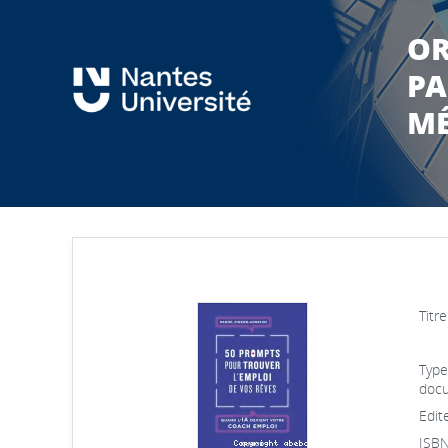
OR
PA
MÉ
Titre
Type
docu
Edite
ISBN