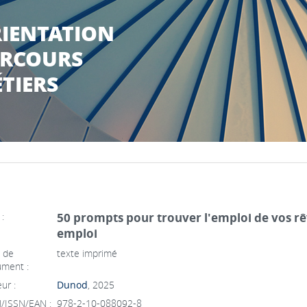
IENTATION
RCOURS
TIERS
 :
50 prompts pour trouver l'emploi de vos rê
emploi
 de
texte imprimé
ment :
ur :
Dunod
, 2025
/ISSN/EAN :
978-2-10-088092-8