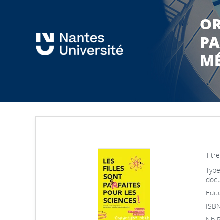
OR
PA
MÉ
Titre
Type
docu
Edite
ISBN
Nb P