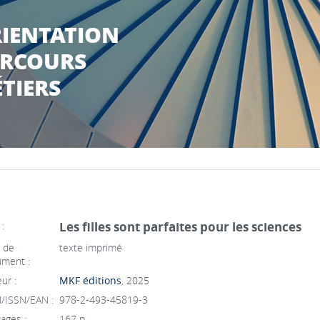
IENTATION
RCOURS
TIERS
 :
Les filles sont parfaites pour les sciences
 de
texte imprimé
ment :
ur :
MKF éditions
, 2025
/ISSN/EAN :
978-2-493-45819-3
ages :
167 p.