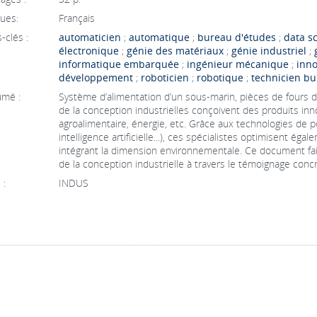
ues:
Français
-clés :
automaticien
;
automatique
;
bureau d'études
;
data sc
électronique
;
génie des matériaux
;
génie industriel
;
informatique embarquée
;
ingénieur mécanique
;
inno
développement
;
roboticien
;
robotique
;
technicien bu
mé :
Système d’alimentation d’un sous-marin, pièces de fours de
de la conception industrielles conçoivent des produits inn
agroalimentaire, énergie, etc. Grâce aux technologies de 
intelligence artificielle...), ces spécialistes optimisent é
intégrant la dimension environnementale. Ce document fait
de la conception industrielle à travers le témoignage concr
 :
INDUS