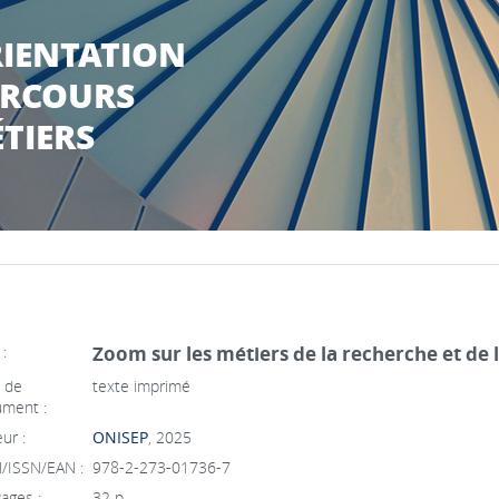
IENTATION
RCOURS
TIERS
 :
Zoom sur les métiers de la recherche et de 
 de
texte imprimé
ment :
ur :
ONISEP
, 2025
/ISSN/EAN :
978-2-273-01736-7
ages :
32 p.