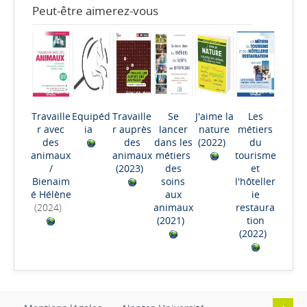
Peut-être aimerez-vous
Travaille
Equipéd
Travaille
Se
J'aime la
Les
r avec
ia
r auprès
lancer
nature
métiers
des
des
dans les
(2022)
du
animaux
animaux
métiers
tourisme
/
(2023)
des
et
Bienaim
soins
l'hôteller
é Hélène
aux
ie
(2024)
animaux
restaura
(2021)
tion
(2022)