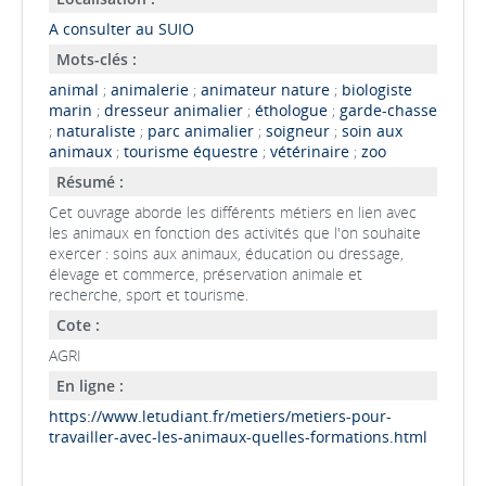
A consulter au SUIO
Mots-clés :
animal
;
animalerie
;
animateur nature
;
biologiste
marin
;
dresseur animalier
;
éthologue
;
garde-chasse
;
naturaliste
;
parc animalier
;
soigneur
;
soin aux
animaux
;
tourisme équestre
;
vétérinaire
;
zoo
Résumé :
Cet ouvrage aborde les différents métiers en lien avec
les animaux en fonction des activités que l'on souhaite
exercer : soins aux animaux, éducation ou dressage,
élevage et commerce, préservation animale et
recherche, sport et tourisme.
Cote :
AGRI
En ligne :
https://www.letudiant.fr/metiers/metiers-pour-
travailler-avec-les-animaux-quelles-formations.html