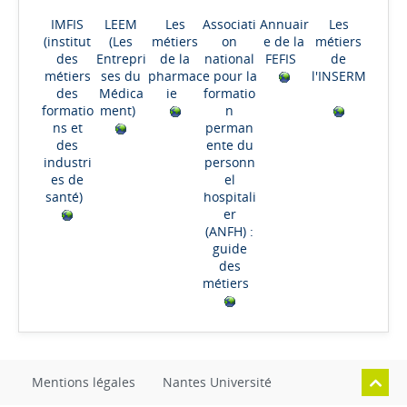
IMFIS
LEEM
Les
Associati
Annuair
Les
(institut
(Les
métiers
on
e de la
métiers
des
Entrepri
de la
national
FEFIS
de
métiers
ses du
pharmac
e pour la
l'INSERM
des
Médica
ie
formatio
formatio
ment)
n
ns et
perman
des
ente du
industri
personn
es de
el
santé)
hospitali
er
(ANFH) :
guide
des
métiers
Mentions légales
Nantes Université