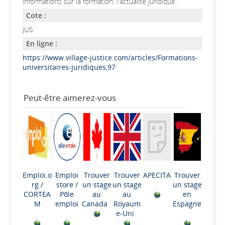
informations sur la formation, l'actualité juridique.
Cote :
JUS
En ligne :
https://www.village-justice.com/articles/Formations-
universitaires-juridiques,97
Peut-être aimerez-vous
Emploi.o
Emploi
Trouver
Trouver
APECITA
Trouver
rg
/
store
/
un stage
un stage
un stage
CORTEA
Pôle
au
au
en
M
emploi
Canada
Royaum
Espagne
e-Uni