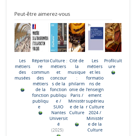
Peut-être aimerez-vous
Les
Répertoi
Culture :
Cité de
Les
Profilcult
métiers
re
métiers
la
métiers
ure
des
commun
et
musique
et les
musées
des
concour
:
formatio
métiers
s de la
philarm
ns de
de la
fonction
onie de
l’enseign
fonction
publiqu
Paris
/
ement
publiqu
e
/
Ministèr
supérieu
e
SUIO
e de la
r Culture
Nantes
Culture
2024
/
Universit
Ministèr
é
e de la
(2025)
Culture