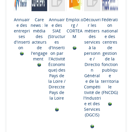
Annuair
Care
Annuair
Emploi.o
Découvri
Fédérati
e des
news : le
e des
rg
/
r les
on
entrepri
média
SIAE
CORTEA
métiers
national
ses
des
(Structur
M
des
e des
d'inserti
acteurs
es
services
centres
on
de
d'Inserti
à la
de
l'engage
on par
personn
gestion
ment
l'Activité
e
/
de la
Économi
Directio
fonction
que) des
n
publiqu
Pays de
Général
e
la Loire
/
e de la
territoria
Direccte
Compéti
le
Pays de
tivité de
(FNCDG)
la Loire
l'Industri
e et des
Services
(DGCIS)