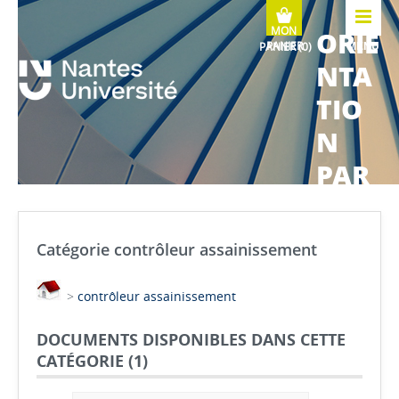
ORIE
MENU
NTA
TIO
N
PAR
COU
RS
Catégorie contrôleur assainissement
MÉTI
>
contrôleur assainissement
ERS
DOCUMENTS DISPONIBLES DANS CETTE
CATÉGORIE (
1
)