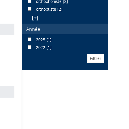
orthophoniste
[2]
orthoptiste
[2]
[+]
Année
2025
[1]
2022
[1]