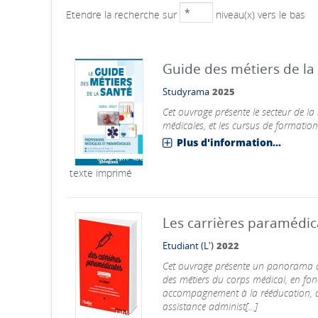
Etendre la recherche sur
niveau(x) vers le bas
Guide des métiers de la
Studyrama
2025
Cet ouvrage présente le secteur de la
médicales, et les cursus de formations
Plus d'information...
texte imprimé
Les carrières paramédic
Etudiant (L')
2022
Cet ouvrage présente un panorama de
des métiers du corps médical, en fonc
accompagnement à la rééducation, al
assistance administ[...]