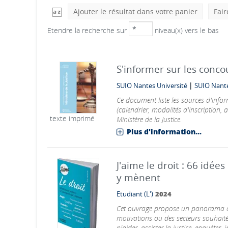
Ajouter le résultat dans votre panier
Fair
Etendre la recherche sur
niveau(x) vers le bas
S'informer sur les conco
|
SUIO Nantes Université
SUIO Nante
Ce document liste les sources d'info
(calendrier, modalités d'inscription, 
texte imprimé
Ministère de la Justice.
Plus d'information...
J'aime le droit : 66 idée
y mènent
Etudiant (L')
2024
Cet ouvrage propose un panorama de
motivations ou des secteurs souhaités 
plaider, assister la justice, enquêter,