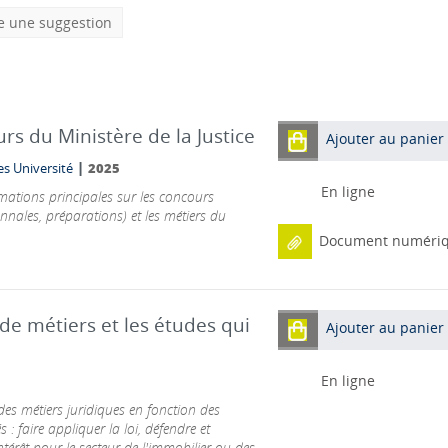
e une suggestion
urs du Ministère de la Justice
Ajouter au panier
|
s Université
2025
En ligne
rmations principales sur les concours
annales, préparations) et les métiers du
Document numéri
s de métiers et les études qui
Ajouter au panier
En ligne
s métiers juridiques en fonction des
: faire appliquer la loi, défendre et
 intérêt pour le secteur de l'immobilier ou des