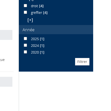
droit
[4]
greffier
[4]
[+]
Année
2025
[1]
2024
[1]
2020
[1]
que