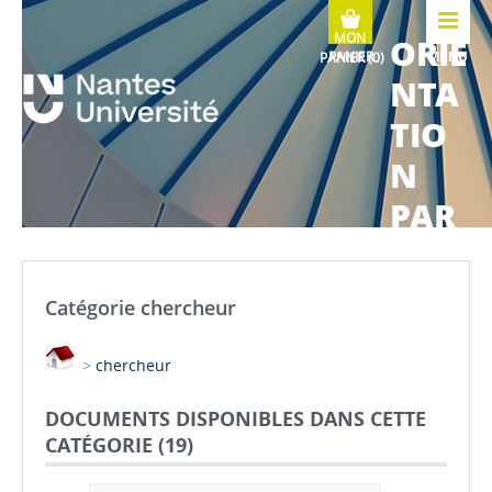
ORIE
MENU
NTA
TIO
N
PAR
COU
RS
Catégorie chercheur
MÉTI
>
chercheur
ERS
DOCUMENTS DISPONIBLES DANS CETTE
CATÉGORIE (
19
)