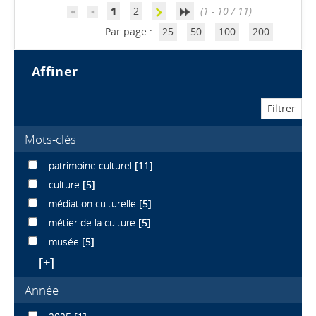
1
2
(1 - 10 / 11)
Par page :
25
50
100
200
affiner
Mots-clés
patrimoine culturel
[11]
culture
[5]
médiation culturelle
[5]
métier de la culture
[5]
musée
[5]
[+]
Année