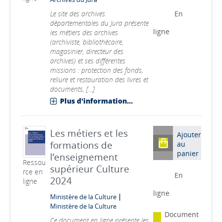
Le site des archives
En
départementales du Jura présente
ligne
les métiers des archives
(archiviste, bibliothécaire,
magasinier, directeur des
archives) et ses différentes
missions : protection des fonds,
reliure et restauration des livres et
documents, [...]
Plus d'information...
Les métiers et les
Ajouter
formations de
au
panier
l’enseignement
Ressou
supérieur Culture
rce en
En
2024
ligne
ligne
|
Ministère de la Culture
Ministère de la Culture
Document
Ce document en ligne présente les