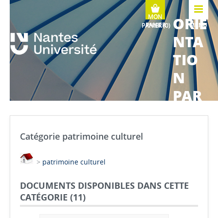
ORIE
MENU
NTA
TIO
N
PAR
COU
RS
Catégorie patrimoine culturel
MÉTI
>
patrimoine culturel
ERS
DOCUMENTS DISPONIBLES DANS CETTE
CATÉGORIE (
11
)