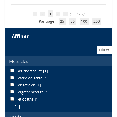
1
(1 - 1 / 1)
Par page :
25
50
100
200
affiner
Mots-clés
art-thérapeute
[1]
cadre de santé
[1]
diététicien
[1]
ergothérapeute
[1]
étiopathe
[1]
[+]