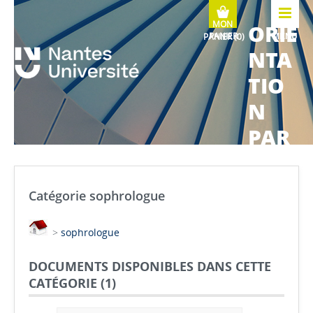
ORIE
MENU
NTA
TIO
N
PAR
COU
RS
Catégorie sophrologue
MÉTI
>
sophrologue
ERS
DOCUMENTS DISPONIBLES DANS CETTE
CATÉGORIE (
1
)