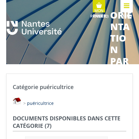
ORIE
MENU
NTA
TIO
N
PAR
COU
RS
Catégorie puéricultrice
MÉTI
>
puéricultrice
ERS
DOCUMENTS DISPONIBLES DANS CETTE
CATÉGORIE (
7
)