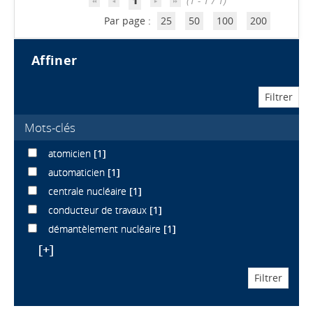
1
(1 - 1 / 1)
Par page :
25
50
100
200
affiner
Mots-clés
atomicien
[1]
automaticien
[1]
centrale nucléaire
[1]
conducteur de travaux
[1]
démantèlement nucléaire
[1]
[+]