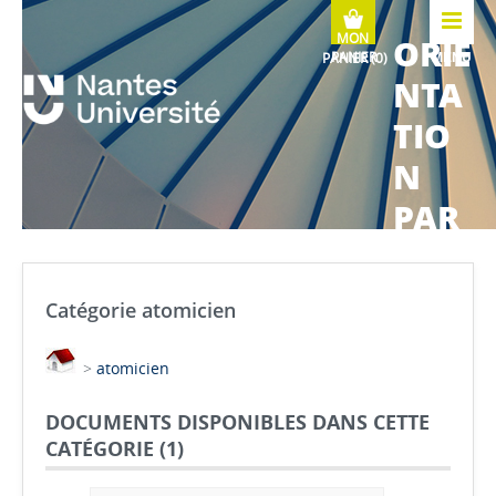
ORIE
MENU
NTA
TIO
N
PAR
COU
RS
Catégorie atomicien
MÉTI
>
atomicien
ERS
DOCUMENTS DISPONIBLES DANS CETTE
CATÉGORIE (
1
)