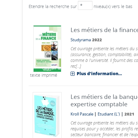
Etendre la recherche sur
niveau(x) vers le bas
Les métiers de la financ
Studyrama
2022
Cet ouvrage présente les métiers du se
(assurance, gestion, comptabilité), a
comme à l'université. Il fournit des 
rec[...]
Plus d'information...
texte imprimé
Les métiers de la banque
expertise comptable
|
|
Kroll Pascale
Etudiant (L')
2021
Cet ouvrage présente les métiers du s
requises pour y accéder, les profils 
secteur bancaire, financier et de l'ex