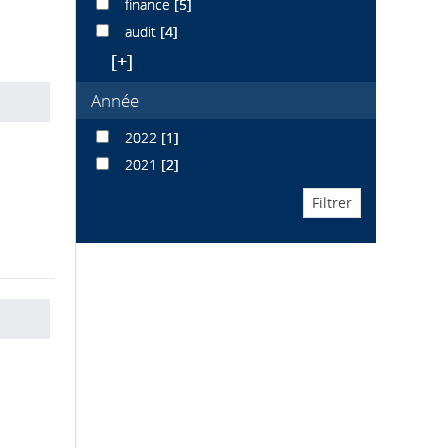
finance
[5]
audit
[4]
[+]
Année
2022
[1]
2021
[2]