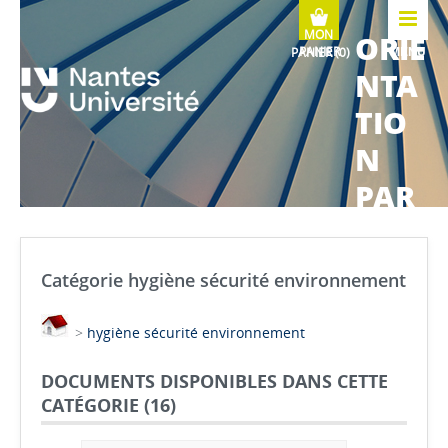
ORIE
MENU
NTA
TIO
N
PAR
COU
RS
Catégorie hygiène sécurité environnement
MÉTI
>
hygiène sécurité environnement
ERS
DOCUMENTS DISPONIBLES DANS CETTE
CATÉGORIE (
16
)