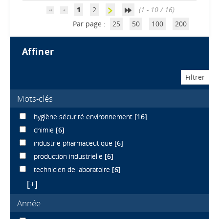
1
2
(1 - 10 / 16)
Par page :
25
50
100
200
affiner
Mots-clés
hygiène sécurité environnement
[16]
chimie
[6]
industrie pharmaceutique
[6]
production industrielle
[6]
technicien de laboratoire
[6]
[+]
Année