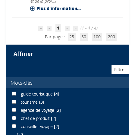
et de la pro[...]
Plus d'information...
1
(1 - 4 / 4)
Par page :
25
50
100
200
affiner
Mots-clés
guide touristique
[4]
tourisme
[3]
agence de voyage
[2]
chef de produit
[2]
conseiller voyage
[2]