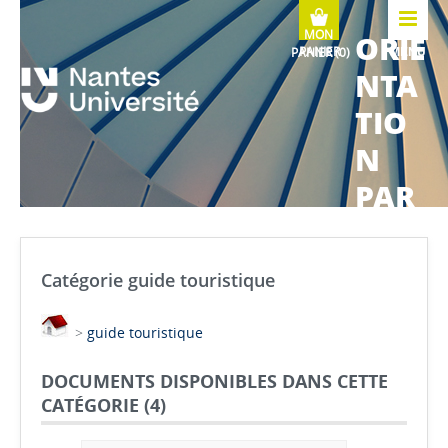
ORIE
MENU
NTA
TIO
N
PAR
COU
RS
Catégorie guide touristique
MÉTI
>
guide touristique
ERS
DOCUMENTS DISPONIBLES DANS CETTE
CATÉGORIE (
4
)