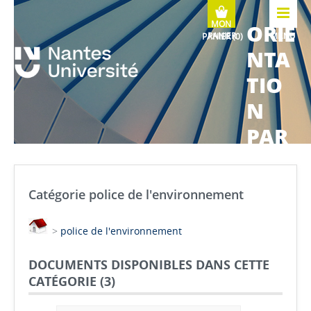
ORIE
MENU
NTA
TIO
N
PAR
COU
RS
Catégorie police de l'environnement
MÉTI
>
police de l'environnement
ERS
DOCUMENTS DISPONIBLES DANS CETTE
CATÉGORIE (
3
)