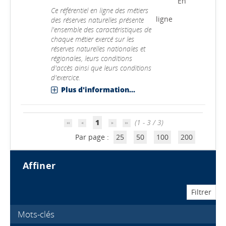
En
Ce référentiel en ligne des métiers
ligne
des réserves naturelles présente
l'ensemble des caractéristiques de
chaque métier exercé sur les
réserves naturelles nationales et
régionales, leurs conditions
d'accès ainsi que leurs conditions
d'exercice.
Plus d'information...
1
(1 - 3 / 3)
Par page :
25
50
100
200
affiner
Mots-clés