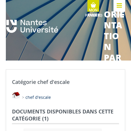
ORIE
MENU
NTA
TIO
N
PAR
COU
RS
Catégorie chef d'escale
MÉTI
>
chef d'escale
ERS
DOCUMENTS DISPONIBLES DANS CETTE
CATÉGORIE (
1
)