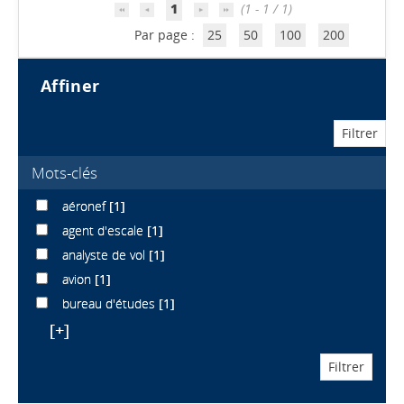
1
(1 - 1 / 1)
Par page :
25
50
100
200
affiner
Mots-clés
aéronef
[1]
agent d'escale
[1]
analyste de vol
[1]
avion
[1]
bureau d'études
[1]
[+]