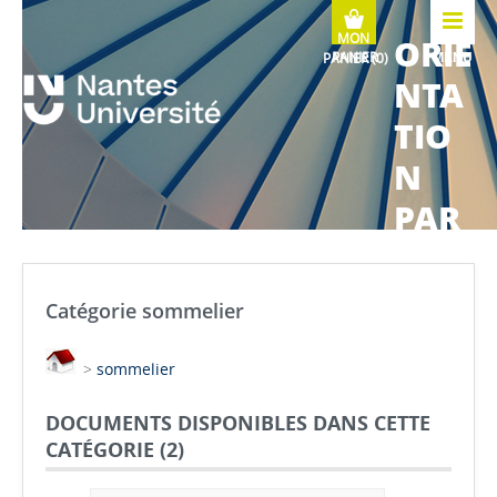
ORIE
MENU
NTA
TIO
N
PAR
COU
RS
Catégorie sommelier
MÉTI
>
sommelier
ERS
DOCUMENTS DISPONIBLES DANS CETTE
CATÉGORIE (
2
)