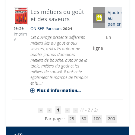
Les métiers du goût
Ajouter
et des saveurs
au
panier
texte
ONISEP
Parcours
2021
imprim
Cet ouvrage présente différents
En
é
métiers liés au goût et aux
ligne
saveurs, articulés autour de
quatre grands domaines :
métiers de bouche, autour de la
table, métiers du goût et les
métiers de conseil. Il présente
également le marché de l'emploi
et le[...]
Plus d'information...
1
(1 - 2 / 2)
Par page :
25
50
100
200