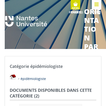
ORIE
MENU
NTA
TIO
N
PAR
COU
RS
Catégorie épidémiologiste
MÉTI
>
épidémiologiste
ERS
DOCUMENTS DISPONIBLES DANS CETTE
CATÉGORIE (
2
)