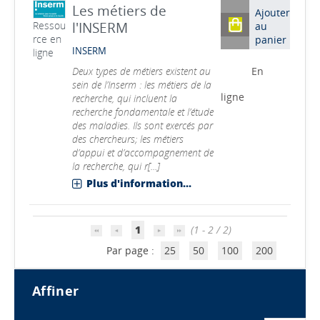
Les métiers de
Ajouter
l'INSERM
Ressou
au
rce en
panier
INSERM
ligne
Deux types de métiers existent au
En
sein de l’Inserm : les métiers de la
ligne
recherche, qui incluent la
recherche fondamentale et l’étude
des maladies. Ils sont exercés par
des chercheurs; les métiers
d’appui et d’accompagnement de
la recherche, qui r[...]
Plus d'information...
1
(1 - 2 / 2)
Par page :
25
50
100
200
affiner