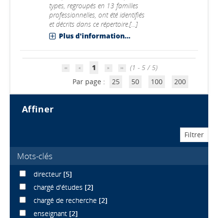
types, regroupés en 13 familles
professionnelles, ont été identifiés
et décrits dans ce répertoire.[...]
Plus d'information...
1
(1 - 5 / 5)
Par page :
25
50
100
200
affiner
Mots-clés
directeur
[5]
chargé d'études
[2]
chargé de recherche
[2]
enseignant
[2]