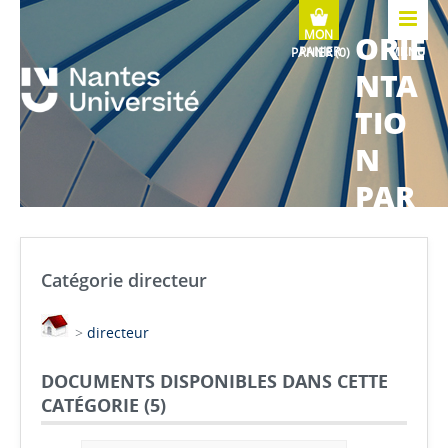
ORIE
MENU
NTA
TIO
N
PAR
COU
RS
Catégorie directeur
MÉTI
>
directeur
ERS
DOCUMENTS DISPONIBLES DANS CETTE
CATÉGORIE (
5
)