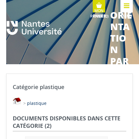
ORIE
MENU
NTA
TIO
N
PAR
COU
RS
Catégorie plastique
MÉTI
>
plastique
ERS
DOCUMENTS DISPONIBLES DANS CETTE
CATÉGORIE (
2
)