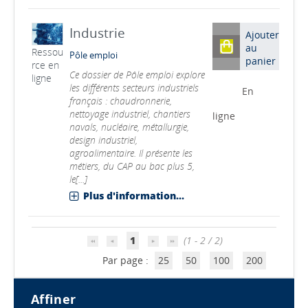
Industrie
Ajouter
au
Ressou
Pôle emploi
panier
rce en
Ce dossier de Pôle emploi explore
ligne
les différents secteurs industriels
En
français : chaudronnerie,
nettoyage industriel, chantiers
ligne
navals, nucléaire, métallurgie,
design industriel,
agroalimentaire. Il présente les
métiers, du CAP au bac plus 5,
le[...]
Plus d'information...
1
(1 - 2 / 2)
Par page :
25
50
100
200
affiner