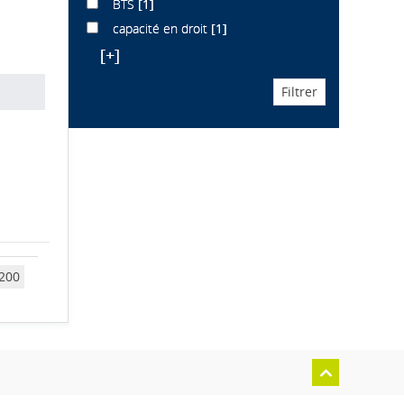
BTS
[1]
capacité en droit
[1]
[+]
200