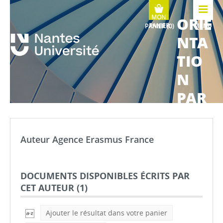
ORIE
MENU
NTA
TIO
N
PAR
COU
RS
Auteur Agence Erasmus France
MÉTI
ERS
DOCUMENTS DISPONIBLES ÉCRITS PAR
CET AUTEUR (
1
)
Ajouter le résultat dans votre panier