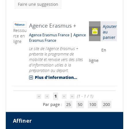
Faire une suggestion
Agence Erasmus +
Ajouter
Ressou
au
|
Agence Erasmus France
Agence
rce en
panier
Erasmus France
ligne
Le site de l'Agence Erasmus +
En
présente le programme de
mobilité et renvoie vers des sites
ligne
d'informatiion utiles à la
préparation au départ.
Plus d'information...
1
(1 - 1 / 1)
Par page :
25
50
100
200
affiner